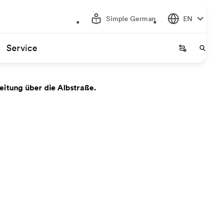
Simple German
EN
Service
Startseite
Start
eitung über die Albstraße.