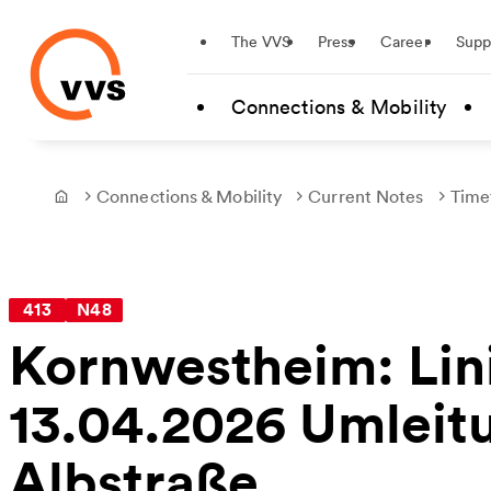
Startseite
The VVS
Press
Career
Supp
Skip to main content
Connections & Mobility
Connections & Mobility
Current Notes
Time
Frontpage
413
N48
Kornwestheim: Lini
13.04.2026 Umleit
Albstraße.