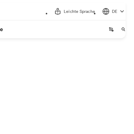
Leichte Sprache
DE
ce
Startseite
Start