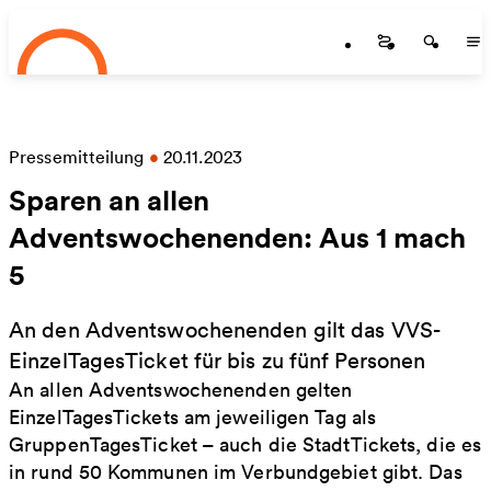
Startseite
Zum Hauptinhalt springen
Startseite
Startse
St
Pressemitteilung
•
20.11.2023
Sparen an allen
Adventswochenenden: Aus 1 mach
5
An den Adventswochenenden gilt das VVS-
EinzelTagesTicket für bis zu fünf Personen
An allen Adventswochenenden gelten
EinzelTagesTickets am jeweiligen Tag als
GruppenTagesTicket – auch die StadtTickets, die es
in rund 50 Kommunen im Verbundgebiet gibt. Das