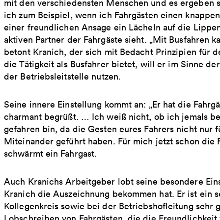
mit den verschiedensten Menschen und es ergeben si
ich zum Beispiel, wenn ich Fahrgästen einen knappe
einer freundlichen Ansage ein Lächeln auf die Lippen 
aktiven Partner der Fahrgäste sieht. „Mit Busfahre
betont Kranich, der sich mit Bedacht Prinzipien für 
die Tätigkeit als Busfahrer bietet, will er im Sinne 
der Betriebsleitstelle nutzen.
Seine innere Einstellung kommt an: „Er hat die Fahrg
charmant begrüßt. … Ich weiß nicht, ob ich jemals b
gefahren bin, da die Gesten eures Fahrers nicht nur
Miteinander geführt haben. Für mich jetzt schon die
schwärmt ein Fahrgast.
Auch Kranichs Arbeitgeber lobt seine besondere Einsa
Kranich die Auszeichnung bekommen hat. Er ist ein se
Kollegenkreis sowie bei der Betriebshofleitung sehr 
Lobschreiben von Fahrgästen, die die Freundlichkeit