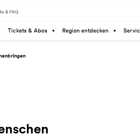
lfe & FAQ
Tickets & Abos
Region entdecken
Servi
menbringen
Menschen