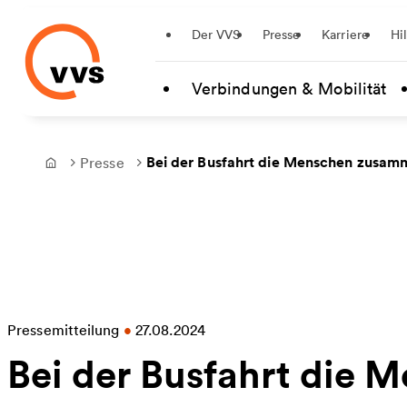
Startseite
Der VVS
Presse
Karriere
Hi
Zum Hauptinhalt springen
Verbindungen & Mobilität
Bei der Busfahrt die Menschen zusam
Presse
Frontpage
Pressemitteilung
•
27.08.2024
Bei der Busfahrt die 