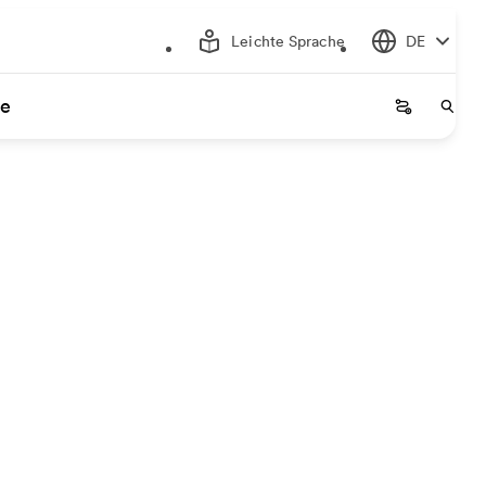
Leichte Sprache
DE
ce
Startseite
Start