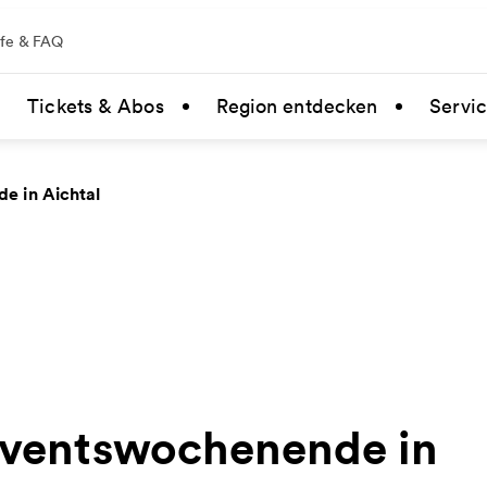
lfe & FAQ
Tickets & Abos
Region entdecken
Servi
e in Aichtal
Adventswochenende in