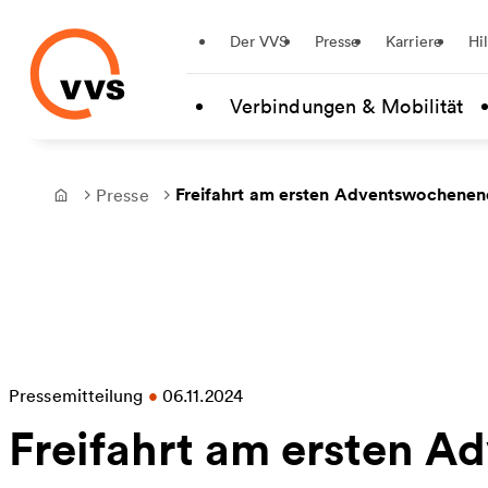
Startseite
Der VVS
Presse
Karriere
Hi
Zum Hauptinhalt springen
Verbindungen & Mobilität
Freifahrt am ersten Adventswochenend
Presse
Frontpage
Pressemitteilung
•
06.11.2024
Freifahrt am ersten 