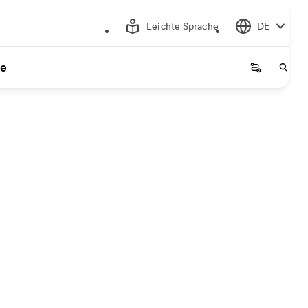
Leichte Sprache
DE
ce
Startseite
Start