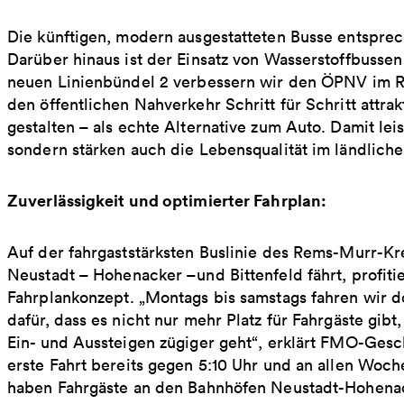
Die künftigen, modern ausgestatteten Busse entspre
Darüber hinaus ist der Einsatz von Wasserstoffbussen
neuen Linienbündel 2 verbessern wir den ÖPNV im Rem
den öffentlichen Nahverkehr Schritt für Schritt attrak
gestalten – als echte Alternative zum Auto. Damit lei
sondern stärken auch die Lebensqualität im ländliche
Zuverlässigkeit und optimierter Fahrplan:
Auf der fahrgaststärksten Buslinie des Rems-Murr-Kre
Neustadt – Hohenacker –und Bittenfeld fährt, profiti
Fahrplankonzept. „Montags bis samstags fahren wir d
dafür, dass es nicht nur mehr Platz für Fahrgäste gibt
Ein- und Aussteigen zügiger geht“, erklärt FMO-Gesch
erste Fahrt bereits gegen 5:10 Uhr und an allen Woch
haben Fahrgäste an den Bahnhöfen Neustadt-Hohenac