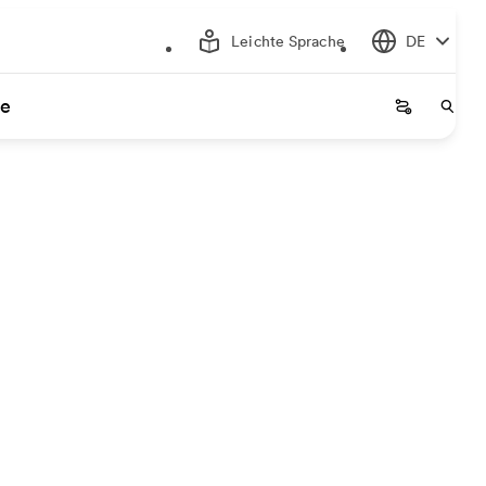
Leichte Sprache
DE
ce
Startseite
Start