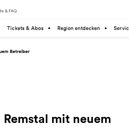
lfe & FAQ
Tickets & Abos
Region entdecken
Servi
uem Betreiber
n Remstal mit neuem