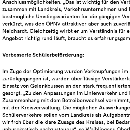
Anschlussmöglichkeiten. „Das ist wichtig für den Ve
zusammen mit Landkreis, Verkehrsunternehmen und 
bestmögliche Umstiegsvarianten für die gängigen V
verkürzt, was den ÖPNV attraktiver aber auch zuverl
Neidhardt. Gleichzeitig wirbt er um Verständnis für e
Angebot richtig rund läuft, braucht es erfahrungsgem
Verbesserte Schülerbeförderung:
Im Zuge der Optimierung wurden Verknüpfungen im S
zurückgegangen ist, wurden überflüssige Verstärkerfa
Einsatz von Gelenkbussen an den stark frequentierte
gesorgt. „Zu den Anpassungen im Linienverkehr und 
Zusammenhang mit dem Betreiberwechsel vornimmt, i
mit der Kreisverwaltung. Die möglichen Auswirkunge
Schülerverkehre sollen vom Landkreis als Aufgabenträ
wir froh über die klare Zusage des Kreises, bei Beda
unbürokratisch nachzusteuern“, so Waiblingens Ober