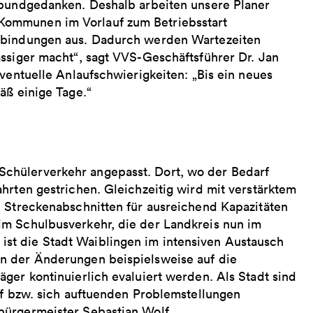
rbundgedanken. Deshalb arbeiten unsere Planer
Kommunen im Vorlauf zum Betriebsstart
erbindungen aus. Dadurch werden Wartezeiten
ässiger macht“, sagt VVS-Geschäftsführer Dr. Jan
ventuelle Anlaufschwierigkeiten: „Bis ein neues
äß einige Tage.“
chülerverkehr angepasst. Dort, wo der Bedarf
hrten gestrichen. Gleichzeitig wird mit verstärktem
n Streckenabschnitten für ausreichend Kapazitäten
im Schulbusverkehr, die der Landkreis nun im
st die Stadt Waiblingen im intensiven Austausch
n der Änderungen beispielsweise auf die
ger kontinuierlich evaluiert werden. Als Stadt sind
rf bzw. sich auftuenden Problemstellungen
bürgermeister Sebastian Wolf.