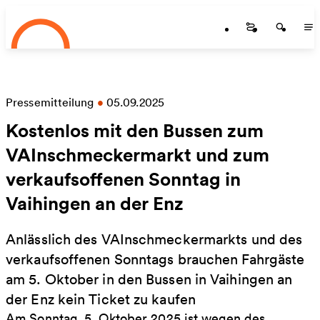
Startseite
Zum Hauptinhalt springen
Startseite
Startse
St
Pressemitteilung
•
05.09.2025
Kostenlos mit den Bussen zum
VAInschmeckermarkt und zum
verkaufsoffenen Sonntag in
Vaihingen an der Enz
Anlässlich des VAInschmeckermarkts und des
verkaufsoffenen Sonntags brauchen Fahrgäste
am 5. Oktober in den Bussen in Vaihingen an
der Enz kein Ticket zu kaufen
Am Sonntag, 5. Oktober 2025 ist wegen des