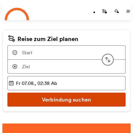
Startseite
Zum Hauptinhalt springen
Startseite
Startse
St
Reise zum Ziel planen
Start u
Fr 07.08., 02:38
Ab
Ausgewählter Zeitpunkt
:
Verbindung suchen