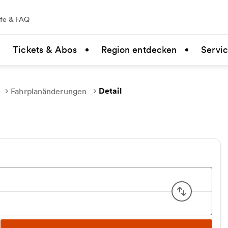
lfe & FAQ
Tickets & Abos
Region entdecken
Servi
Detail
Fahrplanänderungen
Start u