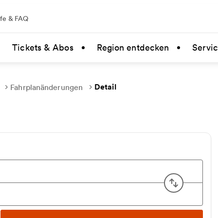
lfe & FAQ
Tickets & Abos
Region entdecken
Servi
Detail
Fahrplanänderungen
Start u