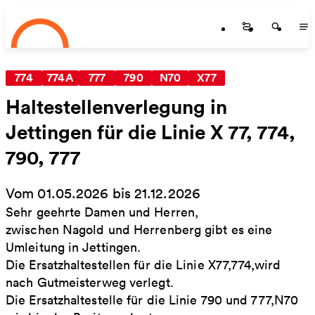
Startseite
Zum Hauptinhalt springen
Startseite
Startse
St
774
774A
777
790
N70
X77
Haltestellenverlegung in
Jettingen für die Linie X 77, 774,
790, 777
Vom 01.05.2026 bis 21.12.2026
Sehr geehrte Damen und Herren,
zwischen Nagold und Herrenberg gibt es eine
Umleitung in Jettingen.
Die Ersatzhaltestellen für die Linie X77,774,wird
nach Gutmeisterweg verlegt.
Die Ersatzhaltestelle für die Linie 790 und 777,N70