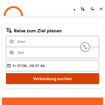
Startseite
Zum Hauptinhalt springen
Startseite
Startse
St
Reise zum Ziel planen
Start u
Fr 07.08., 06:57
Ab
Ausgewählter Zeitpunkt
:
Verbindung suchen