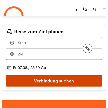
Startseite
Zum Hauptinhalt springen
Startseite
Startse
St
Reise zum Ziel planen
Start u
Fr 07.08., 22:39
Ab
Ausgewählter Zeitpunkt
:
Verbindung suchen