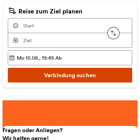
Reise zum Ziel planen
Start u
Mo 10.08., 19:49
Ab
Ausgewählter Zeitpunkt
:
Verbindung suchen
Fragen oder Anliegen?
Wir helfen gerne!