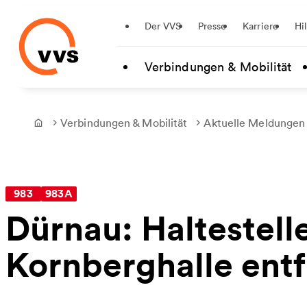
Startseite
Der VVS
Presse
Karriere
Hi
Zum Hauptinhalt springen
Verbindungen & Mobilität
Verbindungen & Mobilität
Aktuelle Meldungen
Frontpage
983
983A
Dürnau: Haltestel
Kornberghalle entf