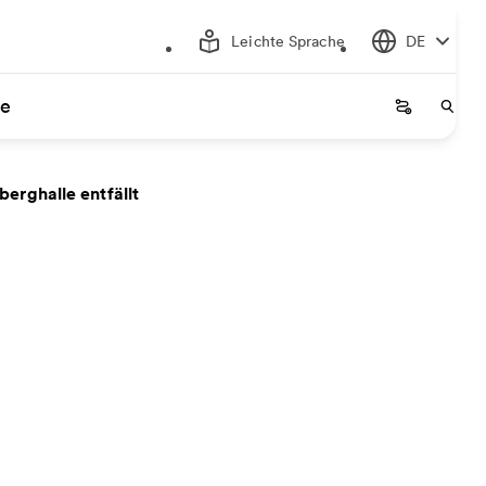
Leichte Sprache
DE
ce
Startseite
Start
erghalle entfällt