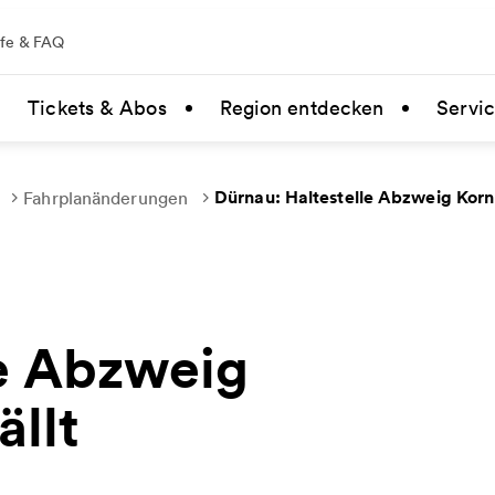
lfe & FAQ
Tickets & Abos
Region entdecken
Servi
Dürnau: Haltestelle Abzweig Kornb
Fahrplanänderungen
le Abzweig
ällt