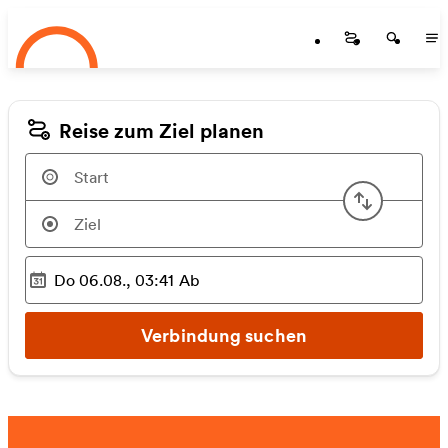
Startseite
Zum Hauptinhalt springen
Startseite
Startse
St
Reise zum Ziel planen
Start u
Do 06.08., 03:41
Ab
Ausgewählter Zeitpunkt
:
Verbindung suchen