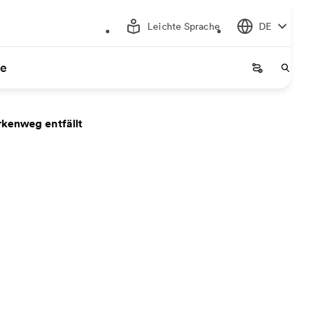
Leichte Sprache
DE
ce
Startseite
Start
irkenweg entfällt