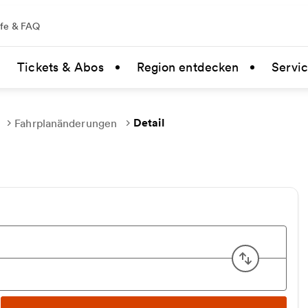
lfe & FAQ
Tickets & Abos
Region entdecken
Servi
Detail
Fahrplanänderungen
Start u