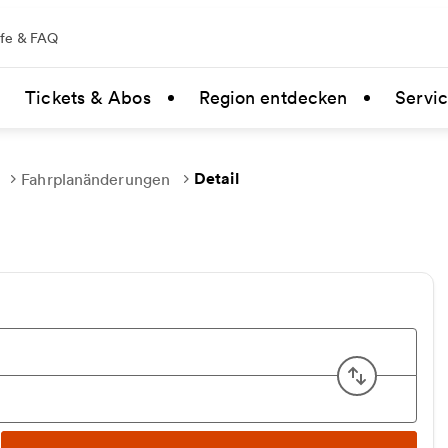
lfe & FAQ
Tickets & Abos
Region entdecken
Servi
Detail
Fahrplanänderungen
Start u