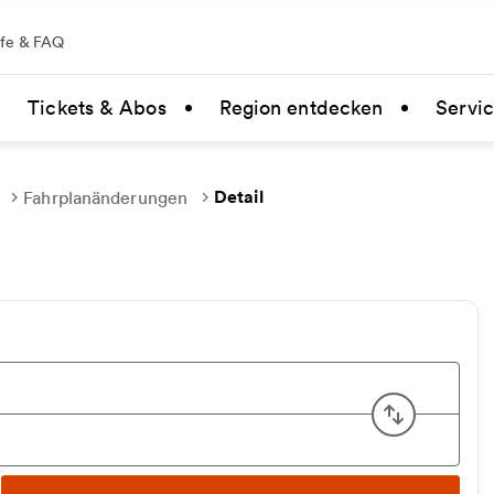
lfe & FAQ
Tickets & Abos
Region entdecken
Servi
Detail
Fahrplanänderungen
Start u