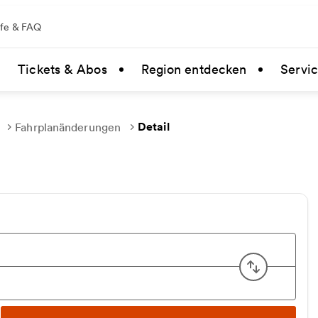
lfe & FAQ
Tickets & Abos
Region entdecken
Servi
Detail
Fahrplanänderungen
Start u