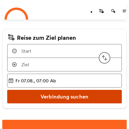
Startseite
Zum Hauptinhalt springen
Startseite
Startse
St
Reise zum Ziel planen
Start u
Fr 07.08., 07:00
Ab
Ausgewählter Zeitpunkt
:
Verbindung suchen