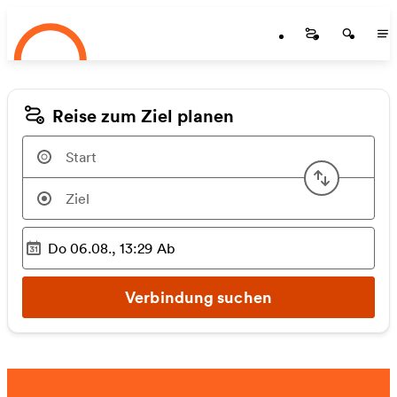
Startseite
Zum Hauptinhalt springen
Startseite
Startse
St
Reise zum Ziel planen
Start u
Do 06.08., 13:29
Ab
Ausgewählter Zeitpunkt
:
Verbindung suchen