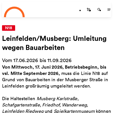
Startseite
Zum Hauptinhalt springen
Startseite
Startse
St
N18
Leinfelden/Musberg: Umleitung
wegen Bauarbeiten
Vom 17.06.2026 bis 11.09.2026
Von Mittwoch, 17. Juni 2026, Betriebsbeginn, bis
vsl. Mitte September 2026,
muss die Linie N18 auf
Grund von Bauarbeiten in der Musberger Straße in
Leinfelden großräumig umgeleitet werden.
Die Haltestellen
Musberg Karlstraße,
Schafgartenstraße, Friedhof, Wanderweg,
Leinfelden Riedweg
und
Spielkartenmuseum
können