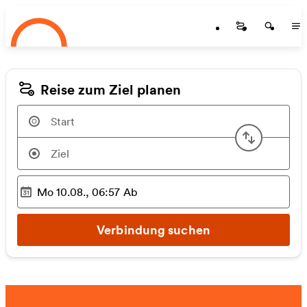
Startseite
Zum Hauptinhalt springen
Startseite
Startse
St
Reise zum Ziel planen
Start u
Mo 10.08., 06:57
Ab
Ausgewählter Zeitpunkt
:
Verbindung suchen