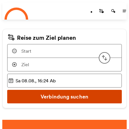
Startseite
Zum Hauptinhalt springen
Startseite
Startse
St
Reise zum Ziel planen
Start u
Sa 08.08., 16:24
Ab
Ausgewählter Zeitpunkt
:
Verbindung suchen