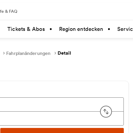
lfe & FAQ
Tickets & Abos
Region entdecken
Servi
Detail
Fahrplanänderungen
Start u