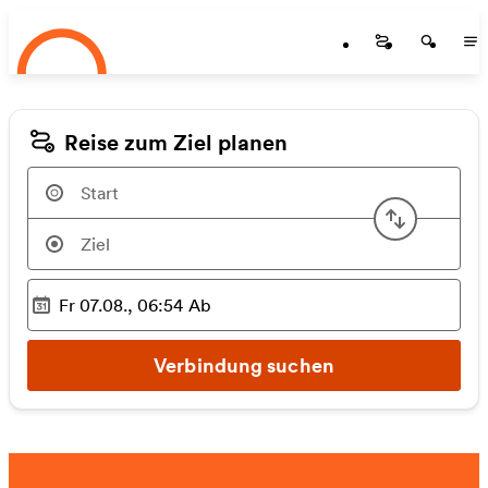
Startseite
Zum Hauptinhalt springen
Startseite
Startse
St
Reise zum Ziel planen
Start u
Fr 07.08., 06:54
Ab
Ausgewählter Zeitpunkt
:
Verbindung suchen