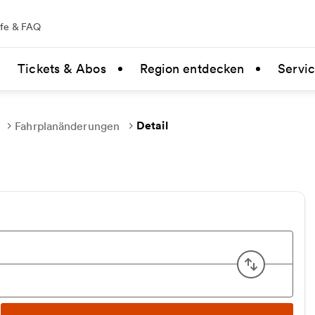
lfe & FAQ
Tickets & Abos
Region entdecken
Servi
Detail
Fahrplanänderungen
Start u