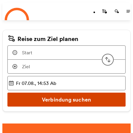
Startseite
Zum Hauptinhalt springen
Startseite
Startse
St
Reise zum Ziel planen
Start u
Fr 07.08., 14:53
Ab
Ausgewählter Zeitpunkt
:
Verbindung suchen