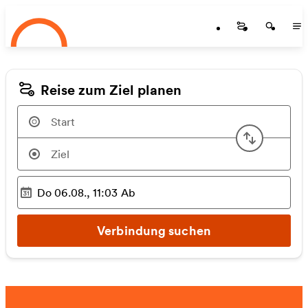
Startseite
Zum Hauptinhalt springen
Startseite
Startse
St
Reise zum Ziel planen
Start u
Do 06.08., 11:03
Ab
Ausgewählter Zeitpunkt
:
Verbindung suchen