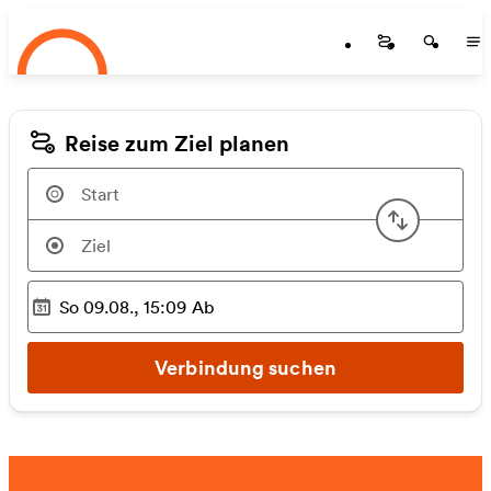
Startseite
Zum Hauptinhalt springen
Startseite
Startse
St
Reise zum Ziel planen
Start u
So 09.08., 15:09
Ab
Ausgewählter Zeitpunkt
:
Verbindung suchen