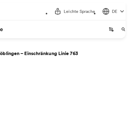
Leichte Sprache
DE
ce
Startseite
Start
öblingen – Einschränkung Linie 763