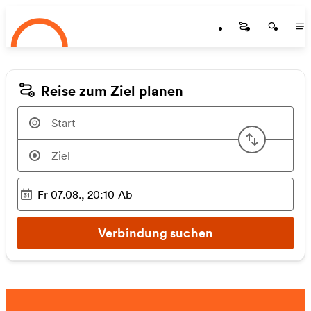
Startseite
Zum Hauptinhalt springen
Startseite
Startse
St
Reise zum Ziel planen
Start u
Fr 07.08., 20:10
Ab
Ausgewählter Zeitpunkt
:
Verbindung suchen