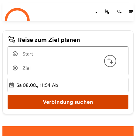
Startseite
Zum Hauptinhalt springen
Startseite
Startse
St
Reise zum Ziel planen
Start u
Sa 08.08., 11:54
Ab
Ausgewählter Zeitpunkt
:
Verbindung suchen