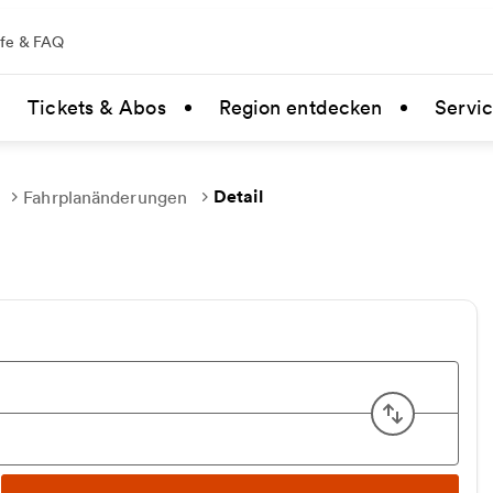
lfe & FAQ
Tickets & Abos
Region entdecken
Servi
Detail
Fahrplanänderungen
Start u