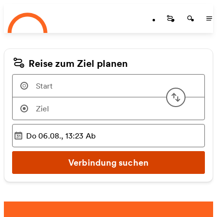
Startseite
Zum Hauptinhalt springen
Startseite
Startse
St
Reise zum Ziel planen
Start u
Do 06.08., 13:23
Ab
Ausgewählter Zeitpunkt
:
Verbindung suchen