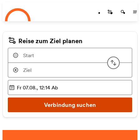
Startseite
Zum Hauptinhalt springen
Startseite
Startse
St
Reise zum Ziel planen
Start u
Fr 07.08., 12:14
Ab
Ausgewählter Zeitpunkt
:
Verbindung suchen