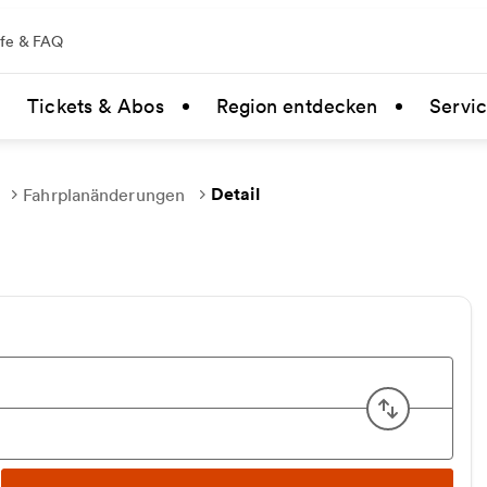
lfe & FAQ
Tickets & Abos
Region entdecken
Servi
Detail
Fahrplanänderungen
Start u