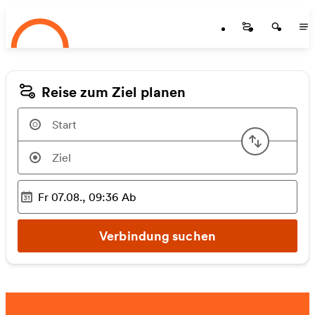
Startseite
Zum Hauptinhalt springen
Startseite
Startse
St
Reise zum Ziel planen
Start u
Fr 07.08., 09:36
Ab
Ausgewählter Zeitpunkt
:
Verbindung suchen