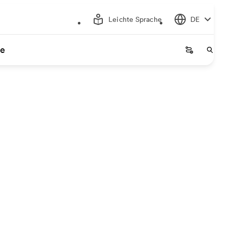
Leichte Sprache
DE
ce
Startseite
Start