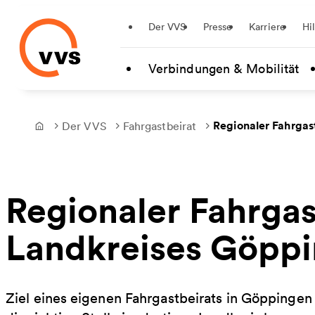
Startseite
Der VVS
Presse
Karriere
Hi
Zum Hauptinhalt springen
Verbindungen & Mobilität
Regionaler Fahrgas
Der VVS
Fahrgastbeirat
Frontpage
Regionaler Fahrgas
Landkreises Göpp
Ziel eines eigenen Fahrgastbeirats in Göppingen