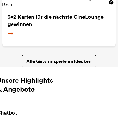
3x2 Karten für die nächste CineLounge
gewinnen
Weitere Informationen
Alle Gewinnspiele entdecken
Unsere Highlights
& Angebote
hatbot
eitere Informationen zu Chatbot