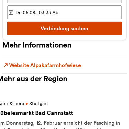
Do 06.08., 03:33
Ab
Ausgewählter Zeitpunkt
:
Verbindung suchen
Mehr Informationen
Website Alpakafarmhofwiese
Mehr aus der Region
eitere Informationen zu Kübelesmarkt Bad Cannstat
atur & Tiere
•
Stuttgart
übelesmarkt Bad Cannstatt
m Donnerstag, 12. Februar erreicht der Fasching in