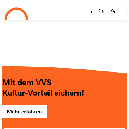
Startseite
Zum Hauptinhalt springen
Startseite
Startse
St
Mit dem VVS
Kultur-Vorteil sichern!
Mehr erfahren