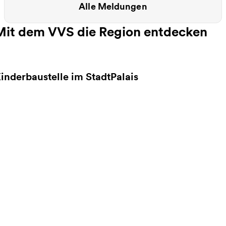
Alle Meldungen
Mit dem VVS die Region entdecken
inderbaustelle im StadtPalais
eitere Informationen zu Kinderbaustelle im StadtPal