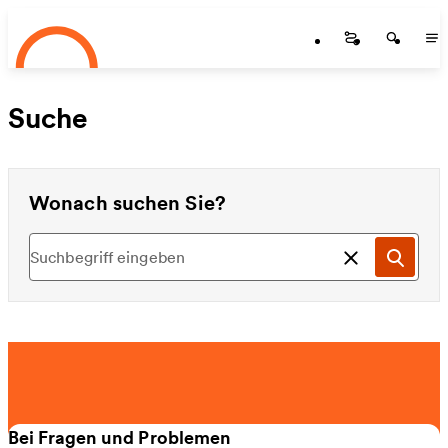
Startseite
Zum Hauptinhalt springen
Startseite
Startse
St
Suche
Wonach suchen Sie?
Suchen
Such
Bei Fragen und Problemen