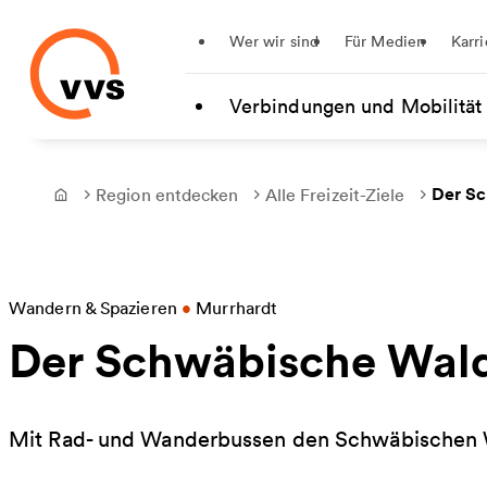
Startseite
Wer wir sind
Für Medien
Karri
Zum Hauptinhalt springen
Verbindungen und Mobilität
Der S
Region entdecken
Alle Freizeit-Ziele
Frontpage
Wandern & Spazieren
•
Murrhardt
Der Schwäbische Wal
Mit Rad- und Wanderbussen den Schwäbischen 