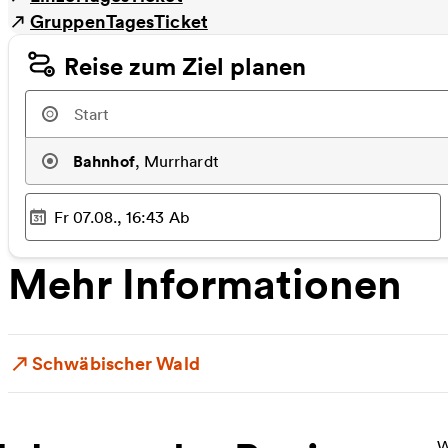
GruppenTagesTicket
Reise zum Ziel planen
Bahnhof
,
Murrhardt
Fr 07.08., 16:43
Ab
Ausgewählter Zeitpunkt
:
Mehr Informationen
Schwäbischer Wald
W
W