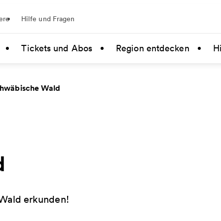
ere
Hilfe und Fragen
Tickets und Abos
Region entdecken
Hi
chwäbische Wald
d
Wald erkunden!