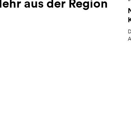
ehr aus der Region
D
A