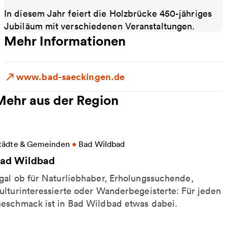
In diesem Jahr feiert die Holzbrücke 450-jähriges
Jubiläum mit verschiedenen Veranstaltungen.
Mehr Informationen
www.bad-saeckingen.de
Mehr aus der Region
eitere Informationen zu Bad Wildbad
tädte & Gemeinden
•
Bad Wildbad
ad Wildbad
gal ob für Naturliebhaber, Erholungssuchende,
ulturinteressierte oder Wanderbegeisterte: Für jeden
eschmack ist in Bad Wildbad etwas dabei.