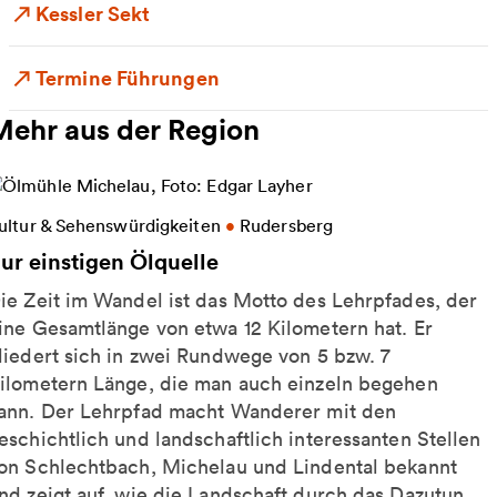
Kessler Sekt
Termine Führungen
Mehr aus der Region
eitere Informationen zu Zur einstigen Ölquelle
ultur & Sehenswürdigkeiten
•
Rudersberg
ur einstigen Ölquelle
ie Zeit im Wandel ist das Motto des Lehrpfades, der
ine Gesamtlänge von etwa 12 Kilometern hat. Er
liedert sich in zwei Rundwege von 5 bzw. 7
ilometern Länge, die man auch einzeln begehen
ann. Der Lehrpfad macht Wanderer mit den
eschichtlich und landschaftlich interessanten Stellen
on Schlechtbach, Michelau und Lindental bekannt
nd zeigt auf, wie die Landschaft durch das Dazutun