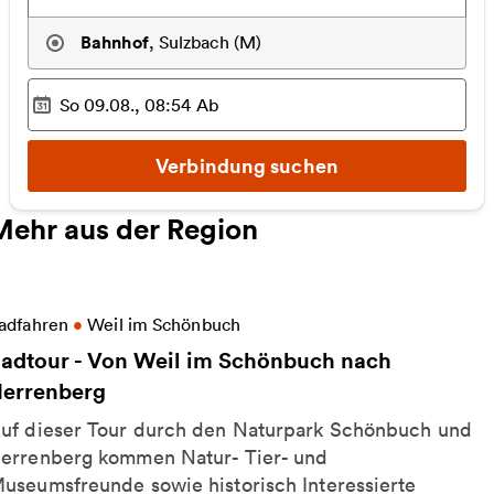
Bahnhof
,
Sulzbach (M)
So 09.08., 08:54
Ab
Ausgewählter Zeitpunkt
:
Verbindung suchen
Mehr aus der Region
eitere Informationen zu Radtour - Von Weil im Sch
adfahren
•
Weil im Schönbuch
adtour - Von Weil im Schönbuch nach
errenberg
uf dieser Tour durch den Naturpark Schönbuch und
errenberg kommen Natur- Tier- und
useumsfreunde sowie historisch Interessierte