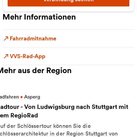
Mehr Informationen
Fahrradmitnahme
VVS-Rad-App
Mehr aus der Region
eitere Informationen zu Radtour - Von Ludwigsburg
adfahren
•
Asperg
adtour - Von Ludwigsburg nach Stuttgart mit
em RegioRad
uf der Schlössertour können Sie die
chlösserarchitektur in der Region Stuttgart von